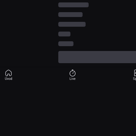
Úvod
Live
S