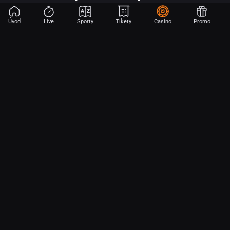
Úvod
Live
Sporty
Tikety
Casino
Promo
Začni sázet na sport jen dvěma dotyky! Ve FORTUNA přinášíme na
hřiště emoce z velkých zápasů, kdekoli budeš.
O nás
Partnerský program
Ochrana osobních údajů
Soubory cookie