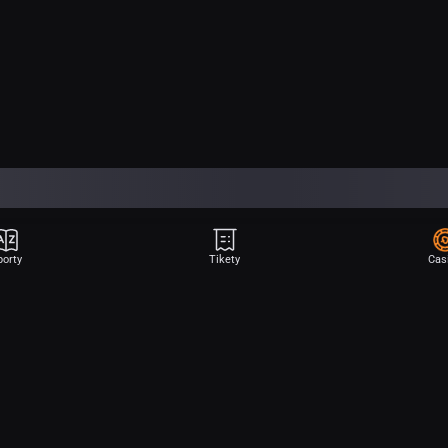
porty
Tikety
Cas
Aplikace Sport