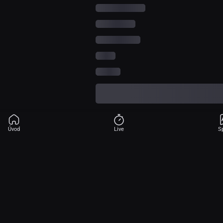
Úvod
Live
S