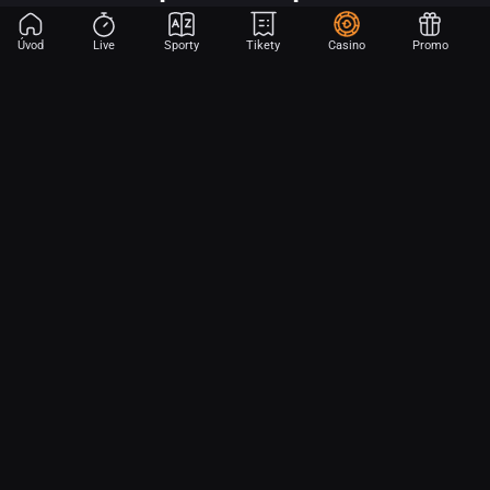
Úvod
Live
Sporty
Tikety
Casino
Promo
Začni sázet na sport jen dvěma dotyky! Ve FORTUNA přinášíme na
hřiště emoce z velkých zápasů, kdekoli budeš.
O nás
Partnerský program
Ochrana osobních údajů
Soubory cookie