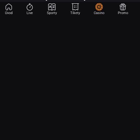
Úvod
Live
Sporty
Tikety
Casino
Promo
Začni sázet na sport jen dvěma dotyky! Ve FORTUNA přinášíme na
hřiště emoce z velkých zápasů, kdekoli budeš.
O nás
Partnerský program
Ochrana osobních údajů
Soubory cookie