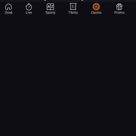
Úvod
Live
Sporty
Tikety
Casino
Promo
Začni sázet na sport jen dvěma dotyky! Ve FORTUNA přinášíme na
hřiště emoce z velkých zápasů, kdekoli budeš.
O nás
Partnerský program
Ochrana osobních údajů
Soubory cookie