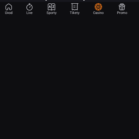
Úvod
Live
Sporty
Tikety
Casino
Promo
Začni sázet na sport jen dvěma dotyky! Ve FORTUNA přinášíme na
hřiště emoce z velkých zápasů, kdekoli budeš.
O nás
Partnerský program
Ochrana osobních údajů
Soubory cookie