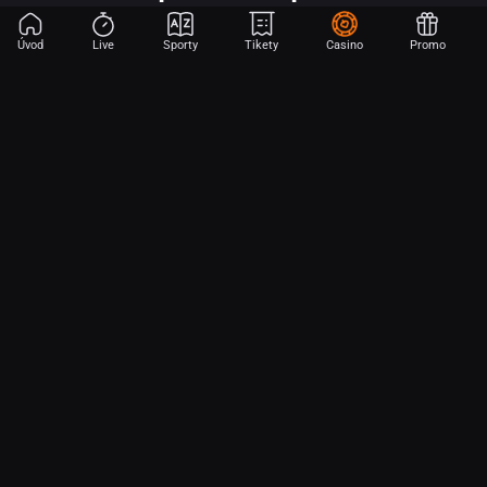
Úvod
Live
Sporty
Tikety
Casino
Promo
Začni sázet na sport jen dvěma dotyky! Ve FORTUNA přinášíme na
hřiště emoce z velkých zápasů, kdekoli budeš.
O nás
Partnerský program
Ochrana osobních údajů
Soubory cookie