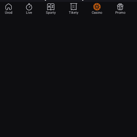
Úvod
Live
Sporty
Tikety
Casino
Promo
Začni sázet na sport jen dvěma dotyky! Ve FORTUNA přinášíme na
hřiště emoce z velkých zápasů, kdekoli budeš.
O nás
Partnerský program
Ochrana osobních údajů
Soubory cookie