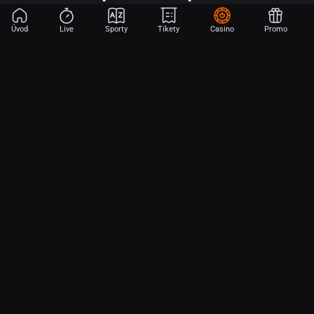
Úvod
Live
Sporty
Tikety
Casino
Promo
Začni sázet na sport jen dvěma dotyky! Ve FORTUNA přinášíme na
hřiště emoce z velkých zápasů, kdekoli budeš.
O nás
Partnerský program
Ochrana osobních údajů
Soubory cookie