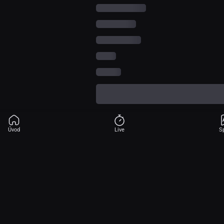
Úvod
Live
S