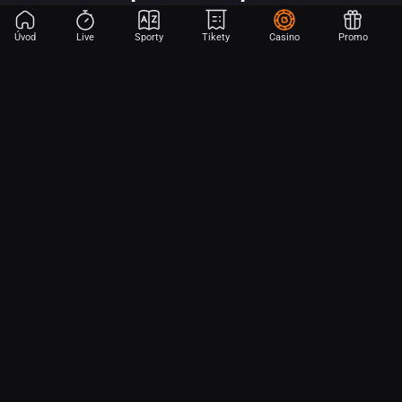
Úvod
Live
Sporty
Tikety
Casino
Promo
Začni sázet na sport jen dvěma dotyky! Ve FORTUNA přinášíme na
hřiště emoce z velkých zápasů, kdekoli budeš.
O nás
Partnerský program
Ochrana osobních údajů
Soubory cookie