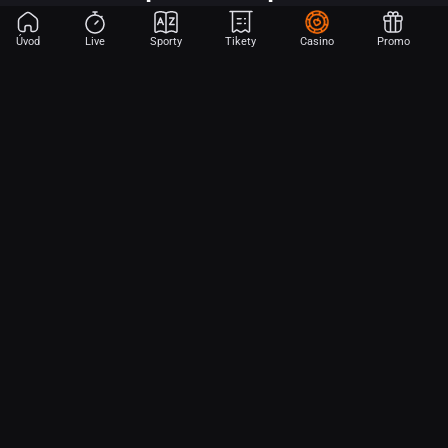
Úvod
Live
Sporty
Tikety
Casino
Promo
Začni sázet na sport jen dvěma dotyky! Ve FORTUNA přinášíme na
hřiště emoce z velkých zápasů, kdekoli budeš.
O nás
Partnerský program
Ochrana osobních údajů
Soubory cookie