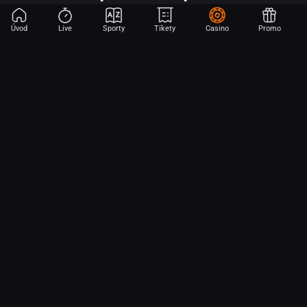
Úvod
Live
Sporty
Tikety
Casino
Promo
Začni sázet na sport jen dvěma dotyky! Ve FORTUNA přinášíme na
hřiště emoce z velkých zápasů, kdekoli budeš.
O nás
Partnerský program
Ochrana osobních údajů
Soubory cookie