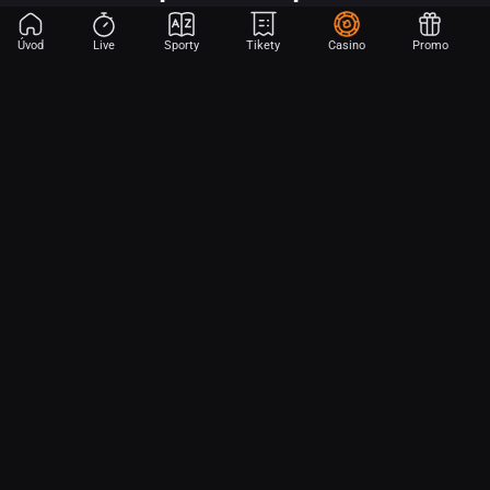
Úvod
Live
Sporty
Tikety
Casino
Promo
Začni sázet na sport jen dvěma dotyky! Ve FORTUNA přinášíme na
hřiště emoce z velkých zápasů, kdekoli budeš.
O nás
Partnerský program
Ochrana osobních údajů
Soubory cookie