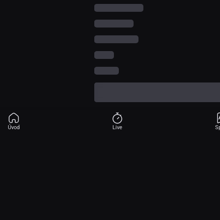
Úvod
Live
S