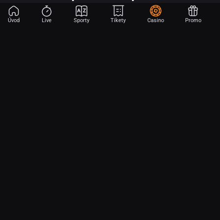
Úvod
Live
Sporty
Tikety
Casino
Promo
Začni sázet na sport jen dvěma dotyky! Ve FORTUNA přinášíme na
hřiště emoce z velkých zápasů, kdekoli budeš.
O nás
Partnerský program
Ochrana osobních údajů
Soubory cookie