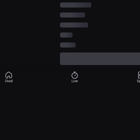
Úvod
Live
S