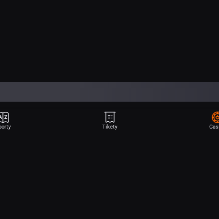
porty
Tikety
Cas
Aplikace Sport