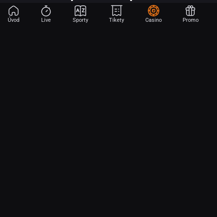
Úvod
Live
Sporty
Tikety
Casino
Promo
Začni sázet na sport jen dvěma dotyky! Ve FORTUNA přinášíme na
hřiště emoce z velkých zápasů, kdekoli budeš.
O nás
Partnerský program
Ochrana osobních údajů
Soubory cookie