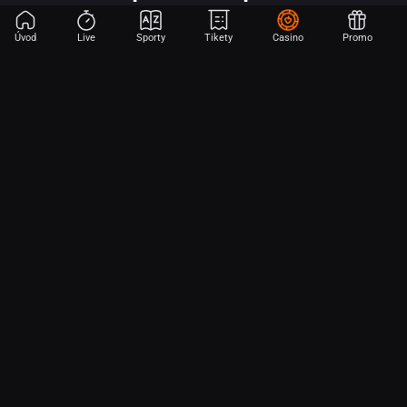
Úvod
Live
Sporty
Tikety
Casino
Promo
Začni sázet na sport jen dvěma dotyky! Ve FORTUNA přinášíme na
hřiště emoce z velkých zápasů, kdekoli budeš.
O nás
Partnerský program
Ochrana osobních údajů
Soubory cookie