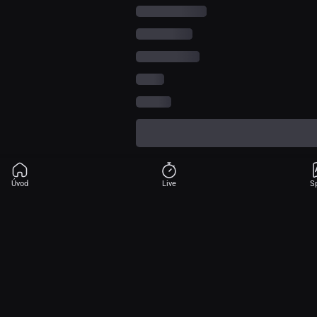
Úvod
Live
S