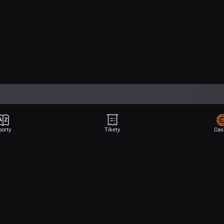
porty
Tikety
Cas
Aplikace Sport