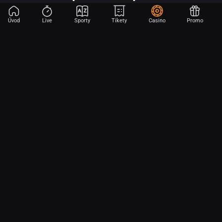
Úvod
Live
Sporty
Tikety
Casino
Promo
Začni sázet na sport jen dvěma dotyky! Ve FORTUNA přinášíme na
hřiště emoce z velkých zápasů, kdekoli budeš.
O nás
Partnerský program
Ochrana osobních údajů
Soubory cookie