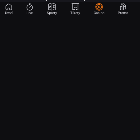
Úvod
Live
Sporty
Tikety
Casino
Promo
Začni sázet na sport jen dvěma dotyky! Ve FORTUNA přinášíme na
hřiště emoce z velkých zápasů, kdekoli budeš.
O nás
Partnerský program
Ochrana osobních údajů
Soubory cookie