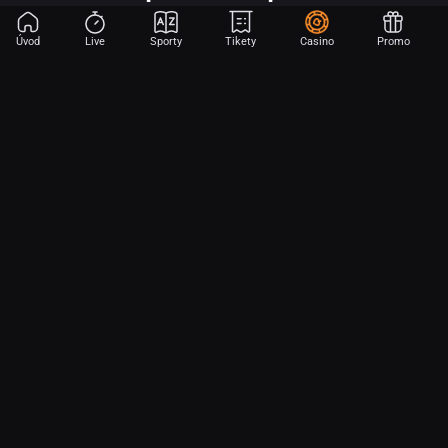
Úvod
Live
Sporty
Tikety
Casino
Promo
Začni sázet na sport jen dvěma dotyky! Ve FORTUNA přinášíme na
hřiště emoce z velkých zápasů, kdekoli budeš.
O nás
Partnerský program
Ochrana osobních údajů
Soubory cookie