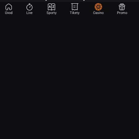
Úvod
Live
Sporty
Tikety
Casino
Promo
Začni sázet na sport jen dvěma dotyky! Ve FORTUNA přinášíme na
hřiště emoce z velkých zápasů, kdekoli budeš.
O nás
Partnerský program
Ochrana osobních údajů
Soubory cookie