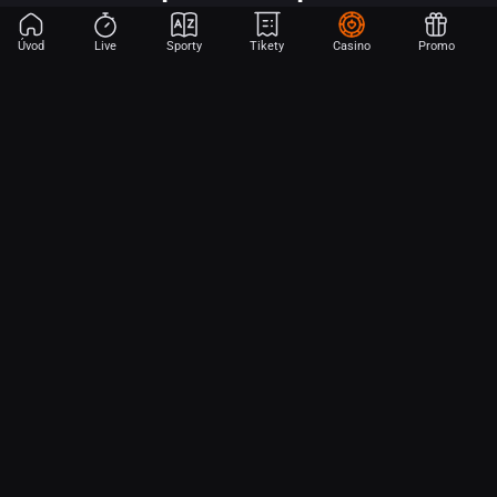
Úvod
Live
Sporty
Tikety
Casino
Promo
Začni sázet na sport jen dvěma dotyky! Ve FORTUNA přinášíme na
hřiště emoce z velkých zápasů, kdekoli budeš.
O nás
Partnerský program
Ochrana osobních údajů
Soubory cookie