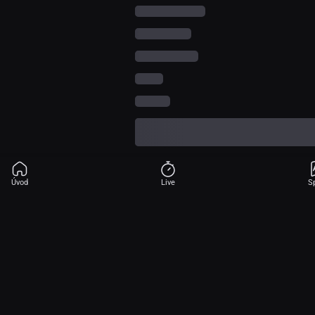
Úvod
Live
S