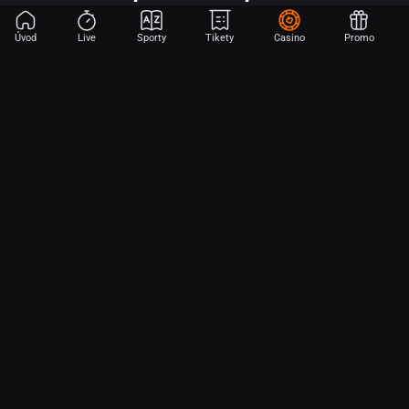
Úvod
Live
Sporty
Tikety
Casino
Promo
Začni sázet na sport jen dvěma dotyky! Ve FORTUNA přinášíme na
hřiště emoce z velkých zápasů, kdekoli budeš.
O nás
Partnerský program
Ochrana osobních údajů
Soubory cookie