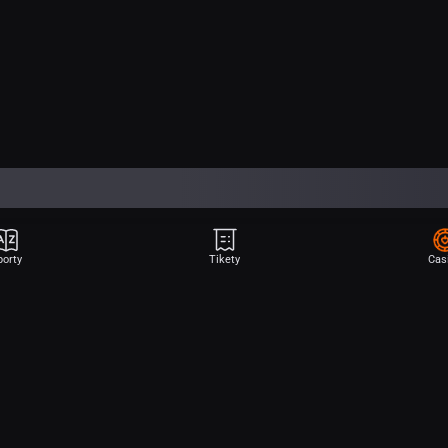
porty
Tikety
Cas
Aplikace Sport