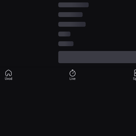
Úvod
Live
S