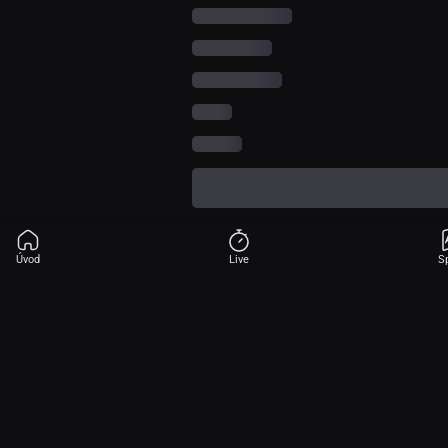
Úvod
Live
S