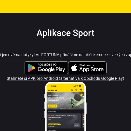
Aplikace Sport
t jen dvěma dotyky! Ve FORTUNA přinášíme na hřiště emoce z velkých zá
Stáhněte si APK pro Android (alternativa k Obchodu Google Play)