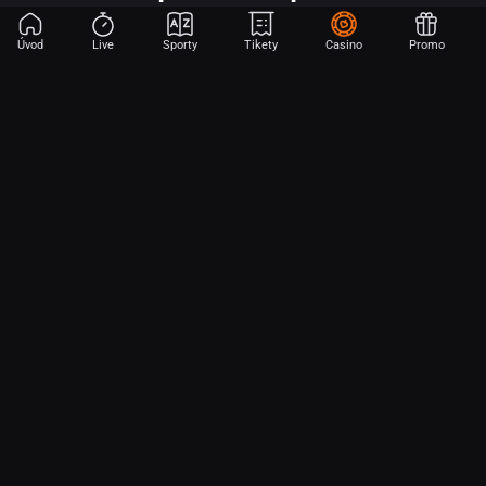
Úvod
Live
Sporty
Tikety
Casino
Promo
Začni sázet na sport jen dvěma dotyky! Ve FORTUNA přinášíme na
hřiště emoce z velkých zápasů, kdekoli budeš.
O nás
Partnerský program
Ochrana osobních údajů
Soubory cookie