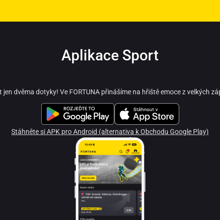
Aplikace Sport
t jen dvěma dotyky! Ve FORTUNA přinášíme na hřiště emoce z velkých zá
Stáhněte si APK pro Android (alternativa k Obchodu Google Play)