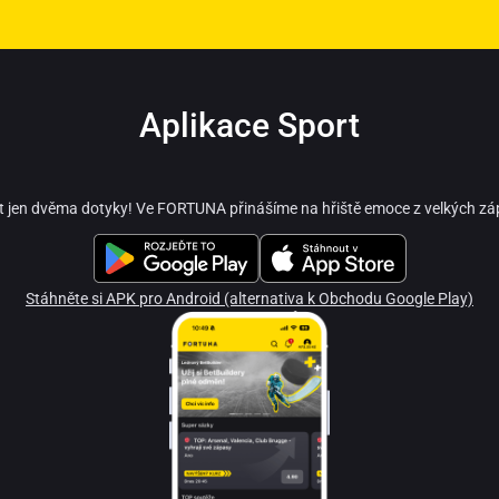
Aplikace Sport
t jen dvěma dotyky! Ve FORTUNA přinášíme na hřiště emoce z velkých zá
Stáhněte si APK pro Android (alternativa k Obchodu Google Play)