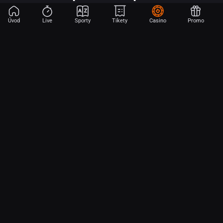
Úvod
Live
Sporty
Tikety
Casino
Promo
Začni sázet na sport jen dvěma dotyky! Ve FORTUNA přinášíme na
hřiště emoce z velkých zápasů, kdekoli budeš.
O nás
Partnerský program
Ochrana osobních údajů
Soubory cookie