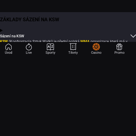
ZÁKLADY SÁZENÍ NA KSW
Sázení na KSW
KSW
(Konfrontacja Sztuk Walki) je přední polská
MMA
organizace, která má v
Evropě velký zvuk. Dobré jméno si v ní udělali i čeští bojovníci, například Michal
Martínek
nebo Leo
Brichta
. Pojď si k
Fortuně
vsadit na zápasy
KSW
i další
Úvod
Live
Sporty
Tikety
Casino
Promo
bojové sporty
. Naše kurzová nabídka je opravdu široká, stačí si vybrat. Pohodlí
pro
sázení
ti nabídne například naše skvělá mobilní aplikace nebo dobře
Aplikace Sport
propracované webové prostředí
LIVE sázky
? U nás samozřejmost!
Začni sázet na sport jen dvěma dotyky! Ve FORTUNA přinášíme na
hřiště emoce z velkých zápasů, kdekoli budeš.