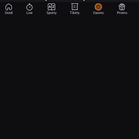
Úvod
Live
Sporty
Tikety
Casino
Promo
Začni sázet na sport jen dvěma dotyky! Ve FORTUNA přinášíme na
hřiště emoce z velkých zápasů, kdekoli budeš.
O nás
Partnerský program
Ochrana osobních údajů
Soubory cookie