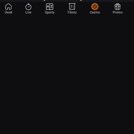
Úvod
Live
Sporty
Tikety
Casino
Promo
Začni sázet na sport jen dvěma dotyky! Ve FORTUNA přinášíme na
hřiště emoce z velkých zápasů, kdekoli budeš.
O nás
Partnerský program
Ochrana osobních údajů
Soubory cookie