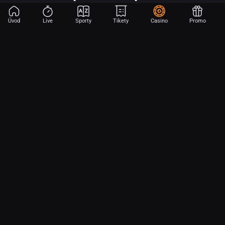
Úvod
Live
Sporty
Tikety
Casino
Promo
Začni sázet na sport jen dvěma dotyky! Ve FORTUNA přinášíme na
hřiště emoce z velkých zápasů, kdekoli budeš.
O nás
Partnerský program
Ochrana osobních údajů
Soubory cookie