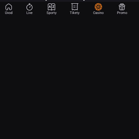
Úvod
Live
Sporty
Tikety
Casino
Promo
Začni sázet na sport jen dvěma dotyky! Ve FORTUNA přinášíme na
hřiště emoce z velkých zápasů, kdekoli budeš.
O nás
Partnerský program
Ochrana osobních údajů
Soubory cookie