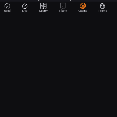
Úvod
Live
Sporty
Tikety
Casino
Promo
Začni sázet na sport jen dvěma dotyky! Ve FORTUNA přinášíme na
hřiště emoce z velkých zápasů, kdekoli budeš.
O nás
Partnerský program
Ochrana osobních údajů
Soubory cookie