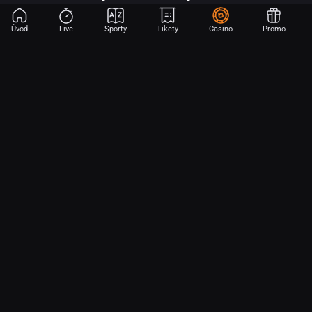
Úvod
Live
Sporty
Tikety
Casino
Promo
Začni sázet na sport jen dvěma dotyky! Ve FORTUNA přinášíme na
hřiště emoce z velkých zápasů, kdekoli budeš.
O nás
Partnerský program
Ochrana osobních údajů
Soubory cookie