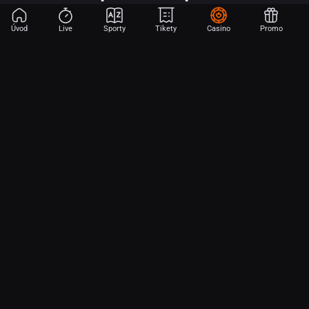
Úvod
Live
Sporty
Tikety
Casino
Promo
Začni sázet na sport jen dvěma dotyky! Ve FORTUNA přinášíme na
hřiště emoce z velkých zápasů, kdekoli budeš.
O nás
Partnerský program
Ochrana osobních údajů
Soubory cookie