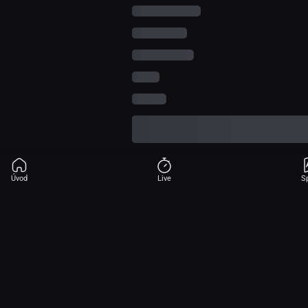
Úvod
Live
S