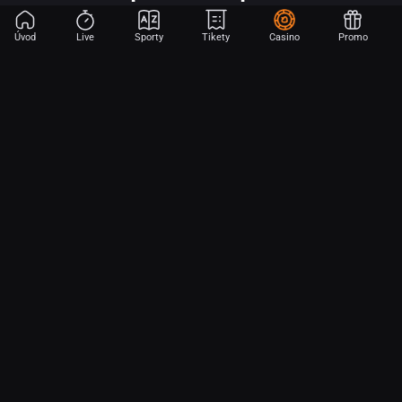
Úvod
Live
Sporty
Tikety
Casino
Promo
Začni sázet na sport jen dvěma dotyky! Ve FORTUNA přinášíme na
hřiště emoce z velkých zápasů, kdekoli budeš.
O nás
Partnerský program
Ochrana osobních údajů
Soubory cookie