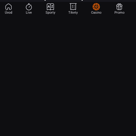
Úvod
Live
Sporty
Tikety
Casino
Promo
Začni sázet na sport jen dvěma dotyky! Ve FORTUNA přinášíme na
hřiště emoce z velkých zápasů, kdekoli budeš.
O nás
Partnerský program
Ochrana osobních údajů
Soubory cookie