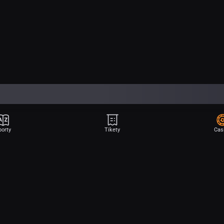
porty
Tikety
Cas
Aplikace Sport