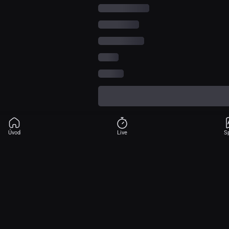
Úvod
Live
S