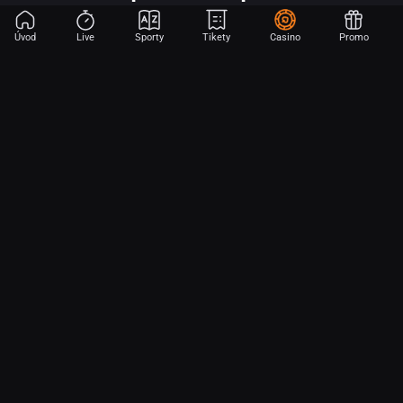
Úvod
Live
Sporty
Tikety
Casino
Promo
Začni sázet na sport jen dvěma dotyky! Ve FORTUNA přinášíme na
hřiště emoce z velkých zápasů, kdekoli budeš.
O nás
Partnerský program
Ochrana osobních údajů
Soubory cookie