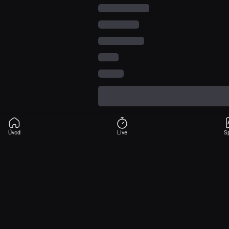
Úvod
Live
S