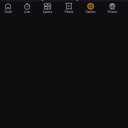
Úvod
Live
Sporty
Tikety
Casino
Promo
Začni sázet na sport jen dvěma dotyky! Ve FORTUNA přinášíme na
hřiště emoce z velkých zápasů, kdekoli budeš.
O nás
Partnerský program
Ochrana osobních údajů
Soubory cookie